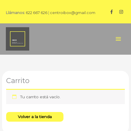
Ir
al
Llámanos:
622 667 626
|
centroibox@gmail.com
contenido
Men
princ
Carrito
Tu carrito está vacío.
Volver a la tienda